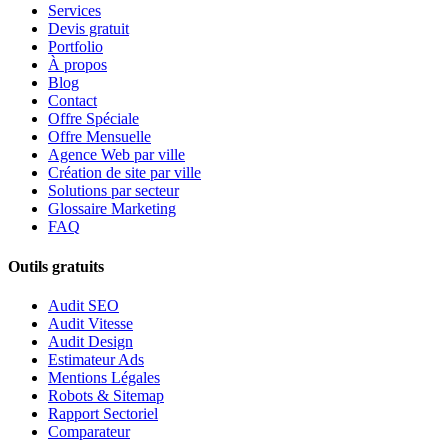
Services
Devis gratuit
Portfolio
À propos
Blog
Contact
Offre Spéciale
Offre Mensuelle
Agence Web par ville
Création de site par ville
Solutions par secteur
Glossaire Marketing
FAQ
Outils gratuits
Audit SEO
Audit Vitesse
Audit Design
Estimateur Ads
Mentions Légales
Robots & Sitemap
Rapport Sectoriel
Comparateur